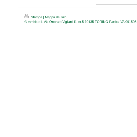
Stampa
|
Mappa del sito
© mmhic d.i. Via Onorato Vigliani 11 int.5 10135 TORINO Partita IVA:09150