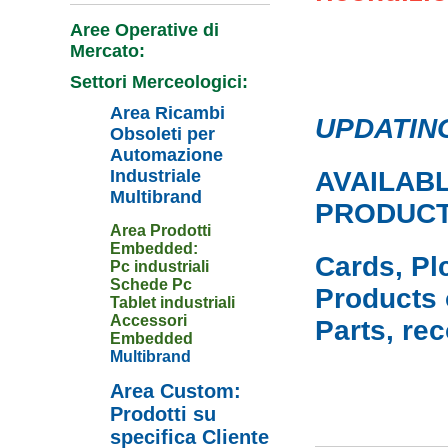
Aree Operative di
Mercato:
Settori Merceologici:
Area Ricambi
UPDATING 
Obsoleti per
Automazione
Industriale
AVAILAB
Multibrand
PRODUCT
Area Prodotti
Embedded:
Cards, Pl
Pc industriali
Schede Pc
Products
Tablet industriali
Accessori
Parts, re
Embedded
Multibrand
Area Custom:
Prodotti su
specifica Cliente