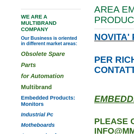
AREA E
WE ARE A
PRODUC
MULTIBRAND
COMPANY
NOVITA'
Our Business is oriented
in different market areas:
Obsolete Spare
PER RIC
Parts
CONTAT
for Automation
Multibrand
EMBEDD
Embedded Products:
Monitors
Industrial Pc
PLEASE 
Motheboards
INFO@MM