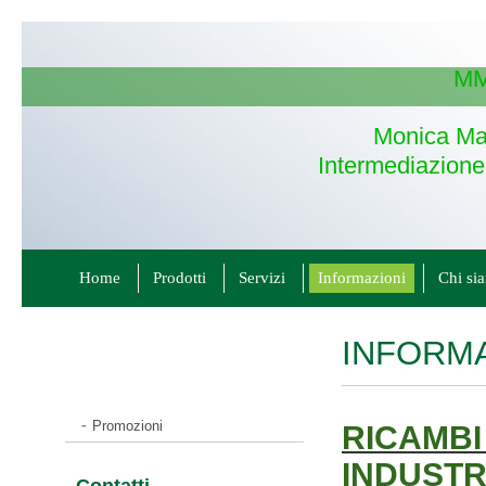
MM
Monica Ma
Intermediazione
Home
Prodotti
Servizi
Informazioni
Chi si
INFORMA
Promozioni
RICAMBI
INDUSTR