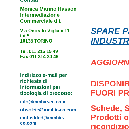
Contatti
Monica Marino Hasson
Intermediazione
Commerciale d.i.
SPARE P
Via Onorato Vigliani 11
int.5
INDUSTR
10135 TORINO
Tel. 011 316 15 49
Fax.011 314 30 49
AGGIORNA
Indirizzo e-mail per
richiesta di
DISPONIB
informazioni per
FUORI PR
tipologia di prodotto:
info@mmhic-co.com
Schede, Si
obsolete@mmhic-co.com
Prodotti 
embedded@mmhic-
co.com
ricondizio